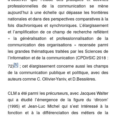
professionnelles de la communication se mène
aujourd’hui à une échelle qui dépasse les frontières
nationales et dans des perspectives comparatives à la
fois diachroniques et synchroniques. L’élargissement
et l’amplification de ce champ de recherche reflètent
« la généralisation et professionnalisation de la
communication des organisations » recensée parmi
les grandes thématiques traitées par les Sciences de
l’information et de la communication (CPDirSIC 2018 :
[5]
72)
; cet élargissement concerne aussi les champs
de la communication publique et politique, avec des
auteurs comme C. Ollivier-Yaniv, et D.Bessières.
Citer cet article
Fermer
CLM a été parmi les précurseurs, avec Jacques Walter
LÉPINE, V. (2020) Chapitre 4 - La
qui a étudié l’émergence de la figure du ‘dircom’
communication et ses acteurs : les enjeux et
(1995) et Jean-Luc Michel qui s’est intéressé à la
Contacter
finalités au-delà de la fonction et des métiers.
Fermer
fonction et à la différenciation des métiers de la