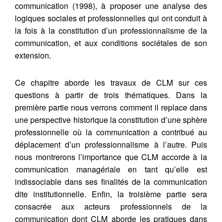
Communications organisationnelles :
communication (1998), à proposer une analyse des
comprendre et discuter
, (varia n°1).
Récupération de l'adresse e-mail
logiques sociales et professionnelles qui ont conduit à
https://doi.org/10.34745/numerev_1415
la fois à la constitution d’un professionnalisme de la
communication, et aux conditions sociétales de son
extension.
Copier dans votre presse-papier
Ce chapitre aborde les travaux de CLM sur ces
questions à partir de trois thématiques. Dans la
première partie nous verrons comment il replace dans
une perspective historique la constitution d’une sphère
professionnelle où la communication a contribué au
déplacement d’un professionnalisme à l’autre. Puis
nous montrerons l’importance que CLM accorde à la
communication managériale en tant qu’elle est
indissociable dans ses finalités de la communication
dite institutionnelle. Enfin, la troisième partie sera
consacrée aux acteurs professionnels de la
communication dont CLM aborde les pratiques dans